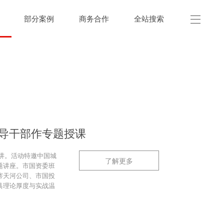
部分案例
商务合作
全站搜索
导干部作专题授课
开讲。活动特邀中国城
了解更多
题讲座。市国资委班
涔天河公司、市国投
具理论厚度与实战温