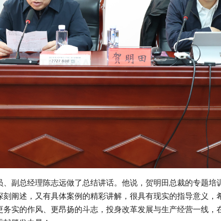
员、副总经理陈志远做了总结讲话。他说，贺明田总裁的专题培
深刻阐述，又有具体案例的精彩讲解，很具有现实的指导意义，
更务实的作风、更昂扬的斗志，投身改革发展与生产经营一线，