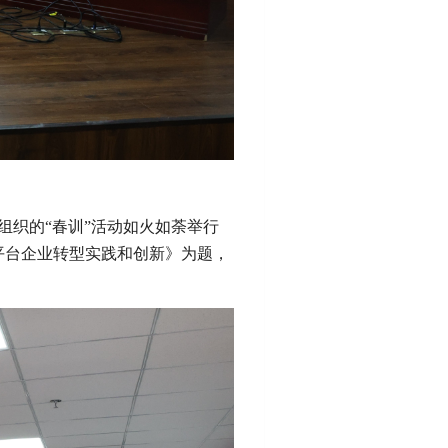
）组织的“春训”活动如火如荼举行
平台企业转型实践和创新》为题，