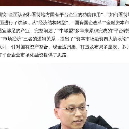
绕“全面认识和看待地方国有平台企业的功能作用”、“如何看待
面进行了讲解，从“经济结构转型”、“国资国企改革”“金融资本
宜涉足的产业，完整阐述了“中城盟”多年来累积完成的“平台转型
”、“市场经济”三者的逻辑关系，提出了“资本市场融资四大阶段
设计，针对国有资产整合、现金流归集、打造及布局多层次、多
有平台企业市场化融资提供了思路。