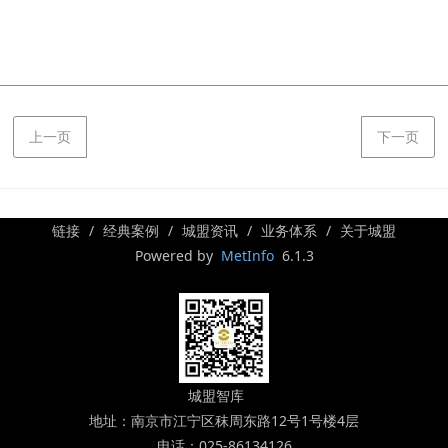
上一页
下一页
链接
经典案例
城盟资讯
业务体系
关于城盟
Powered by
MetInfo
6.1.3
城盟智库
地址：南京市江宁区秣周东路12号1号楼4层
电话：025-86134126