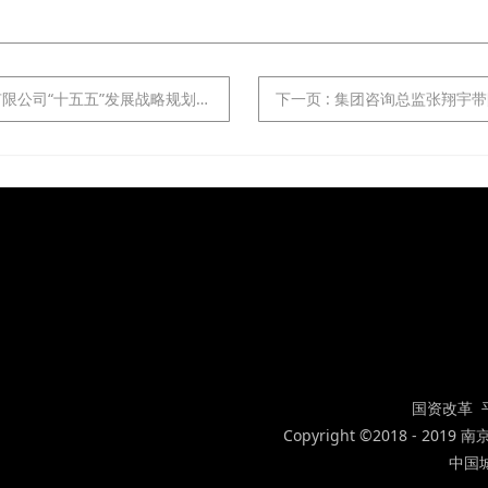
十五五”发展战略规划》咨询项目日前启动
下一页
: 集团咨询总监张翔宇带队赴
国资改革 
Copyright ©2018 - 2
中国