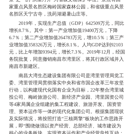
家重点风景名胜区梅岭国家森林公园，和省级重点风景
名胜区天宁古寺，洗药湖避暑山庄等。
2019年，实现生产总值（GDP）642509万元，同比
增长8.7％。其中：第一产业增加值19400万元，下降
6.7％；第二产业增加值264783万元，增10.5％；第三产
业增加值358326万元，增长8.1％。人均GDP达到92103
元，比上年增加9394元，增长7.3％。2019年12月，经国
务院批复，同意撤销南昌市湾里区，将其行政区域并入
南昌市新建区。
南昌大湾生态建设集团有限公司是湾里管理局党工
委、湾里管理局贯彻落实中央和省市国企改革三年攻坚
行动，以构建现代化国有企业为目标，
22年整合湾里城
投公司、梅岭旅游公司、新经济产业园、湾里国资公司
等4家局属企业组建的集工程建设、旅游开发、国资管
理、资本运作等一体的现代化集团公司。根据集团现状
及实际情况，将按照打造“三核两擎”板块的工作思路开
展，即“围绕做强以资产经营、总部经济、城市建设为
核心的业务板块，实现资本运作和产业经营良性互动；