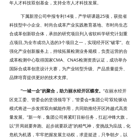
年人才科技双创基金，支持全市人才科技发展。
下属新澄公司申报专利14项，产学研课题25项，获批省
科技型中小企业、时尚合成革产业实践教育基地、市时尚生态
合成革创新联合体，承担的研究项目列入省软科学研究计划重
点项目,为全市成功入选的3个项目之一，实现经开区“破零”。在
强化产业创新服务上，持续拓展检测业务规模，负责运营的合
成革检测中心取得国家CMA、CNAS检测资质认证，成功举办
国际合成革创意设计大赛，为产业转型升级、产品质量提升、
品牌培育提供更好的技术支撑。
“一城一企”的聚合，助力丽水经开区蝶变。
“在丽水经开
区党工委、管委会的坚强领导下，‘管委会+集团公司’双轮驱动
模式将进一步发挥双向赋能作用，共同助推经开区跨越式高质
量发展。”新一年，集团公司将紧盯目标任务，扛起冲锋大旗，
以“开局就要奔跑、起步就要跃进”的精气神，变挑战为应战，化
危机为机遇，牢牢把握发展主动权，求是挺进，只争朝夕，以