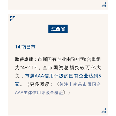
江西省
14.南昌市
市属国有企业由“9+1”整合重组
取得成绩：
为“4+2”13，全市国资总额突破万亿大
关，
市属AAA信用评级的国有企业达到5
家
。（更多阅读：《
关注丨南昌市属国企
》）
AAA主体信用评级全覆盖