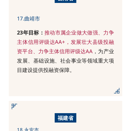
17.曲靖市
23年目标：
推动市属企业做大做强、力争
主体信用评级达AA+，发展壮大县级投融
资平台、力争主体信用评级达AA
，为产业
发展、基础设施、社会事业等领域重大项
目建设提供投融资保障。
福建省
18.永安市