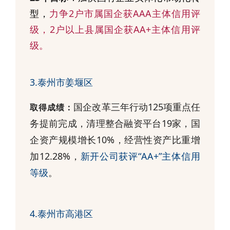
型，
力争2户市属国企获AAA主体信用评
级，2户以上县属国企获AA+主体信用评
级。
3.泰州市姜堰区
国企改革三年行动125项重点任
取得成绩：
务提前完成，清理整合融资平台19家，国
企资产规模增长10%，经营性资产比重增
加12.28%，
新开公司获评“AA+”主体信用
等级
。
4.泰州市高港区