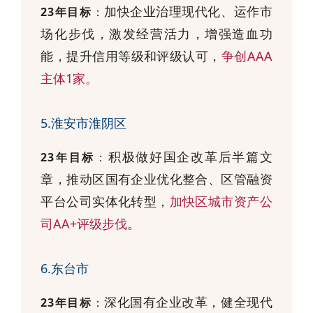
加快企业治理现代化、运作市
23年目标
：
场化步伐，激发经营活力，增强造血功
能，提升信用等级和评级认可，
争创AAA
主体1家。
5.淮安市淮阴区
积极做好国企改革后半篇文
23年目标
：
章，推动区国有企业优化整合、区管融资
平台公司实体化转型，
加快区城市资产公
司AA+评级步伐
。
6.东台市
深化国有企业改革，健全现代
23年目标
：