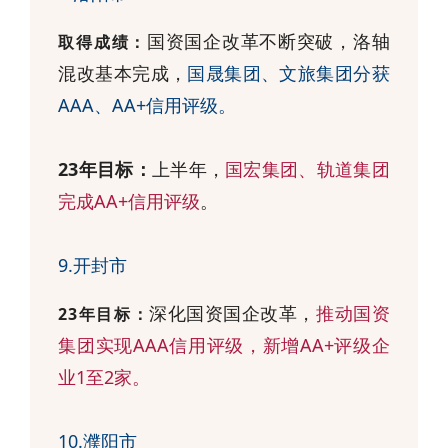
国资国企改革不断突破，洛轴
取得成绩：
混改基本完成，
国晟集团、文旅集团分获
AAA、AA+信用评级。
23年目标：
上半年，
国宏集团、轨道集团
完成AA+信用评级
。
9.开封市
深化国资国企改革，
推动国资
23年目标：
集团实现AAA信用评级，新增AA+评级企
业1至2家。
10.濮阳市