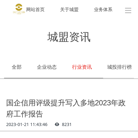
网站首页
关于城盟
业务体系
城盟
城盟资讯
全部
企业动态
行业资讯
城投排行榜
国企信用评级提升写入多地2023年政
府工作报告
2023-01-21 11:43:46
8231