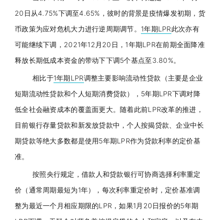
20日从4.75%下调至4.65%，彼时的背景是疫情爆发初期，货
币政策为应对危机大力进行逆周期调节。
1年期LPR
此次亦有
可能继续下调，2021年12月20日，
1年期LPR
在前期全面降准
释放长期低成本资金的带动下下调5个基点至3.80%。
相比于
1年期LPR
调整主要影响流动性贷款（主要是企业
短期流动性贷款和个人短期消费贷款），5年期
LPR
下调对降
低全社会融资成本的覆盖面更大。随着此前
LPR
改革的推进，
目前银行存量贷款和新发放贷款中，个人按揭贷款、企业中长
期贷款等绝大多数都是使用5年期
LPR
作为贷款利率的定价基
准。
按照
央行
规定，借款人和贷款银行可协商选择利率重定
价（通常周期最短为1年），每次利率重定价时，定价基准调
整为最近一个月相应期限的
LPR
，如果1月20日报价的5年期