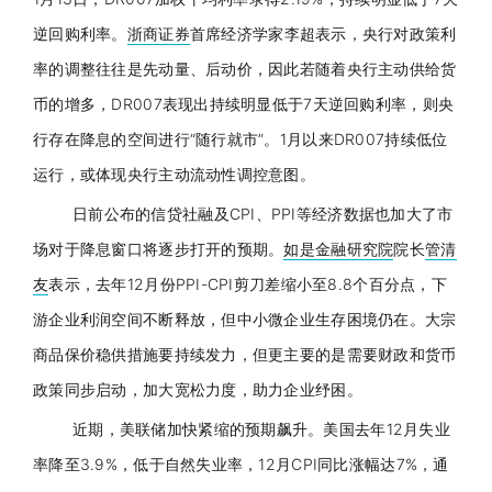
逆回购利率。
浙商证券
首席经济学家
李超
表示，
央行
对政策利
率的调整往往是先动量、后动价，因此若随着
央行
主动供给货
币的增多，D
R007
表现出持续明显低于7天逆回购利率，则
央
行
存在降息的空间进行“随行就市”。1月以来D
R007
持续低位
运行，或体现
央行
主动流动性调控意图。
日前公布的信贷社融及CPI、PPI等经济数据也加大了市
场对于降息窗口将逐步打开的预期。
如是金融研究院
院长
管清
友
表示，去年12月份PPI-CPI剪刀差缩小至8.8个百分点，下
游企业利润空间不断释放，但中小微企业生存困境仍在。大宗
商品保价稳供措施要持续发力，但更主要的是需要财政和货币
政策同步启动，加大宽松力度，助力企业纾困。
近期，美联储加快紧缩的预期飙升。美国去年12月失业
率降至3.9%，低于自然失业率，12月CPI同比涨幅达7%，通