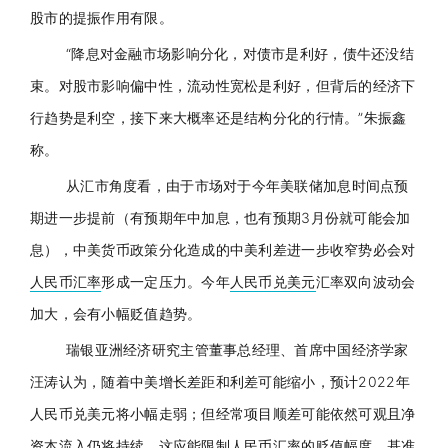
股市的提振作用有限。
“降息对金融市场影响分化，对债市是利好，债牛还没结
束。对股市影响偏中性，流动性宽松是利好，但背后的经济下
行趋势是利空，接下来大概率还是结构分化的行情。”朱振鑫
称。
从汇市角度看，由于市场对于今年美联储加息时间点预
期进一步提前（有预期年中加息，也有预期3月份就可能会加
息），中美货币政策分化造成的中美利差进一步收窄势必会对
人民币汇率
形成一定压力。今年
人民币兑美元
汇率双向波动会
加大，会有小幅贬值趋势。
瑞银亚洲经济研究主管董事总经理、首席中国经济学家
汪涛认为，随着中美增长差距和利差可能缩小，预计2022年
人民币兑美元
将小幅走弱；但经常项目顺差可能依然可观且净
资本流入仍将持续，这应能限制
人民币汇率
的贬值幅度，基准