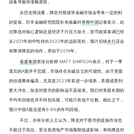
设备等板块涨幅居前。
从历史情况看，降息对股债等金融市场会带来一定的利
好提振。巨丰金融研究院院长朱振鑫对
券商中国
记者表示，此
次降息对核心逻辑还是经济下行压力加大，货币政策基调已经
从2021年的中性转向2022年的边际宽松，预计后续
央行
还会
有降准降息的动作，类似于2019年。
嘉盛集团
资深分析师 MATT SIMPSON表示，对于一季
度后的A股并不悲观，市场存在先破后立的可能性。由于美股
的估值整体偏高，尤其是2023年若进一步缩表，美股或受到
更大冲击，加息对股市的影响远不及缩表。我们对美股长期的
平均年回报也并不特别乐观，可能只有低个位数。相比之下，
预计中国A股还是有6-8%的年均回报。
不过，亦有分析人士认为，降息对于股市的提振作业也
不能过于高估。受当前房地产市场预期低迷影响，单纯降息对