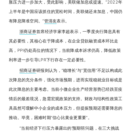
胀压力进一步加大，受此影响，美联储加息或提速。“2022年
上半年是中国应该抓住的宽松时间，美联储还未加息，中国仍
有降息降准空间。”
管清友
表示。
浙商证券
首席经济学家
李超
表示，一季度
央行
降息具有
其必要性，其核心在于降成本，在企业贷款融资成本环比走
高，PPI仍处高位的情况下，当前降成本诉求仍高，降低政策
利率进一步引导
LPR
下行存在一定必要性。
招商证券
研报则认为，“稳增长”与“宽信用”不足以构成此
次降息的充分条件，强化市场预期，进而实现稳就业目标或是
此次降息的主要考虑。当前小微企业生产经营形势已经跌至疫
情后的最差境况，急需宏观政策的支持。财政与结构性政策工
具虽然可缓解中小企业的成本压力，但提振预期还需要降息的
推动。毕竟，困难时期“信心比黄金更重要”。
“当前经济下行压力暴露出的’预期弱’问题，在三大挑战