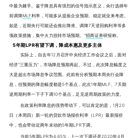
中最为棘手。鉴于降息具有强烈的信号指示意义，
央行
选择年
前调降
MLF
利率，可能多从提振企业预期、稳定就业来考虑。
如是，近期
央行
可能还会推出降准、调降7天逆回购利率等多
项政策措施，集中火力扭转市场预期。”
招商证券
研报称。
5年期
LPR
有望下调，降成本惠及更多主体
实际上，自去年12月召开中央经济工作会议之后，面对
经济“三重压力”，市场降息预期再起。不过，此次降息幅度之
大是超出市场降息争议范围。此前有分析预期本周
央行
会降
息，但预测的降息幅度都是5个基点，此次1年期
MLF
、7天期
逆周期利率一下子下调10个基点，足见逆周期政策的力度。
在政策利率降息的强势带动下，可以肯定的是，1月20
日（本周四）新一轮的贷款市场报价利率（
LPR
）最新报价
中，也会带动近两年未动的5年期
LPR
下调。
当前5年期
LPR
为4.65%，上一次下调还是2020年4月