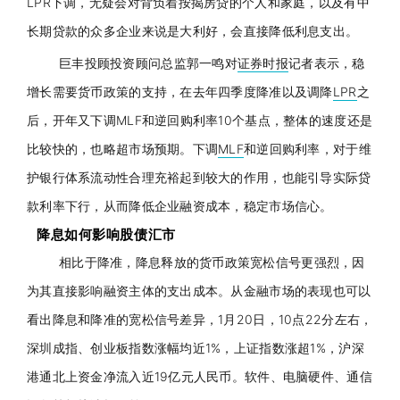
LPR
下调，无疑会对背负着按揭房贷的个人和家庭，以及有中
长期贷款的众多企业来说是大利好，会直接降低利息支出。
巨丰投顾投资顾问总监郭一鸣对
证券时报
记者表示，稳
增长需要货币政策的支持，在去年四季度降准以及调降
LPR
之
后，开年又下调
MLF
和逆回购利率10个基点，整体的速度还是
比较快的，也略超市场预期。下调
MLF
和逆回购利率，对于维
护银行体系流动性合理充裕起到较大的作用，也能引导实际贷
款利率下行，从而降低企业融资成本，稳定市场信心。
降息如何影响股债汇市
相比于降准，降息释放的货币政策宽松信号更强烈，因
为其直接影响融资主体的支出成本。从金融市场的表现也可以
看出降息和降准的宽松信号差异，1月20日，10点22分左右，
深圳成指、
创业板指
数涨幅均近1%，
上证指数
涨超1%，沪深
港通北上资金净流入近19亿元人民币。软件、电脑硬件、通信