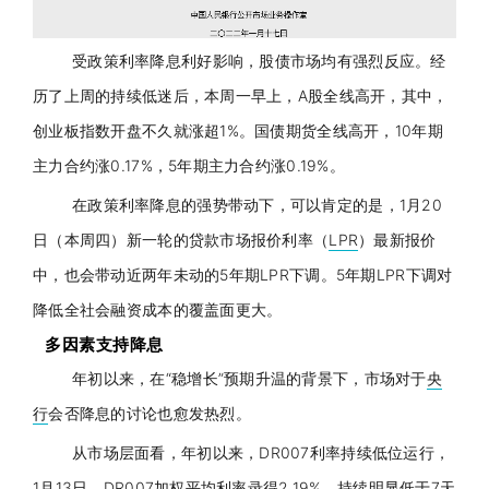
受政策利率降息利好影响，股债市场均有强烈反应。经
历了上周的持续低迷后，本周一早上，A股全线高开，其中，
创业板指
数开盘不久就涨超1%。国债期货全线高开，10年期
主力合约涨0.17%，5年期主力合约涨0.19%。
在政策利率降息的强势带动下，可以肯定的是，1月20
日（本周四）新一轮的贷款市场报价利率（
LPR
）最新报价
中，也会带动近两年未动的5年期
LPR
下调。5年期
LPR
下调对
降低全社会融资成本的覆盖面更大。
多因素支持降息
年初以来，在“稳增长”预期升温的背景下，市场对于
央
行
会否降息的讨论也愈发热烈。
从市场层面看，年初以来，D
R007
利率持续低位运行，
1月13日，D
R007
加权平均利率录得2.19%，持续明显低于7天