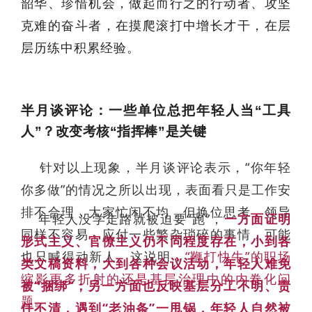
韶华、珍惜机会，做起而行之的行动者、攻坚
克难的奋斗者，在摸爬滚打中增长才干，在层
层历练中积累经验。
半月谈评论：一些单位总把年轻人当“工具
人”？改变考核“指挥棒”是关键
针对以上现象，半月谈评论表示，“你年轻
你多做”的情况之所以出现，表面看只是工作安
排不合理，大家忙闲不均，但换位思考，领导
年轻人没学走路就被迫要“跑”，
一方面证明
同样不容易，应付一些繁杂琐碎的事情，可能
形式主义、官僚主义仍不同程度存在，小到各
也只喊得动新人。这说明，
“鞭打快牛”的职场
类文稿资料，大到各种会议活动，年轻人难免
缩影更多折射的还是基层治理中的内卷化问
被“捆绑”；另一方面也反映基层分工不明、责
题。
任不清，遇到“老油条”一甩锅，年轻人自然被