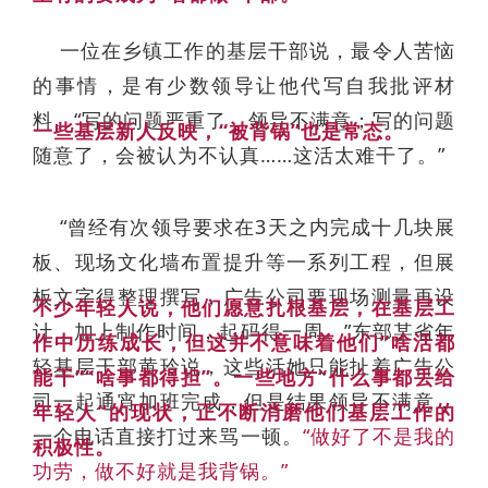
一位在乡镇工作的基层干部说，最令人苦恼
的事情，是有少数领导让他代写自我批评材
料。“写的问题严重了，领导不满意；写的问题
一些基层新人反映，“被背锅”也是常态。
随意了，会被认为不认真……这活太难干了。”
“曾经有次领导要求在3天之内完成十几块展
板、现场文化墙布置提升等一系列工程，但展
板文字得整理撰写，广告公司要现场测量再设
不少年轻人说，他们愿意扎根基层，在基层工
计，加上制作时间，起码得一周。”东部某省年
作中历练成长，但这并不意味着他们“啥活都
轻基层干部黄玲说，这些活她只能扯着广告公
能干”“啥事都得担”。一些地方“什么事都丢给
司一起通宵加班完成，但是结果领导不满意，
年轻人”的现状，正不断消磨他们基层工作的
一个电话直接打过来骂一顿。
“做好了不是我的
积极性。
功劳，做不好就是我背锅。”