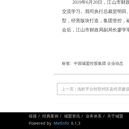
2019年6月20日，江山
交流学习。我司执行总裁贺明田、
型，经营版块打造，集团管控，
会后，江山市财政局副局长廖学
标签:
中国城盟控股集团 企业动态
上一页
: 浅析平台转型对区县经济建
链接
经典案例
城盟资讯
业务体系
关于城盟
Powered by
MetInfo
6.1.3