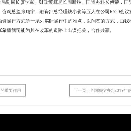
市财政局副局长廖学军、财政预算局长周新胜、国资办科长傅荣，
咨询总监张翔宇、融资部总经理钱小俊等五人在公司R529会
融资操作方式等一系列实际操作中的难点，以问答的方式，由我
军希望我司能为其在改革的道路上出谋把关，合作共赢。
设的重要作用
下一页
: 全国城投协会2019年信息工