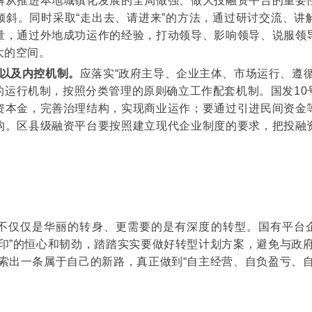
解从推进本地城镇化发展的全局做强、做大投融资平台的重要
倾斜。同时采取“走出去、请进来”的方法，通过研讨交流、讲
量，通过外地成功运作的经验，打动领导、影响领导、说服领
大的空间。
以及内控机制
。
应落实“政府主导、企业主体、市场运行、遵
的运行机制，按照分类管理的原则确立工作配套机制。国发10
资本金，完善治理结构，实现商业运作；要通过引进民间资金
构。区县级融资平台要按照建立现代企业制度的要求，把投融
不仅仅是华丽的转身、更需要的是有深度的转型。国有平台企
印”的恒心和韧劲，踏踏实实要做好转型计划方案，避免与政
索出一条属于自己的新路，真正做到“自主经营、自负盈亏、