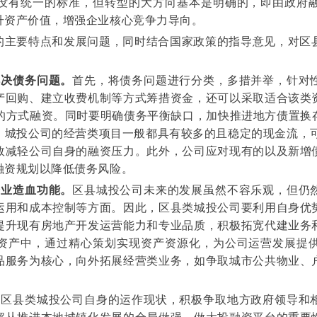
没有统一的标准，但转型的大方向基本是明确的，即由政府
升资产价值，增强企业核心竞争力导向。
的主要特点和发展问题，同时结合国家政策的指导意见，对区
解决债务问题。
首先，将债务问题进行分类，多措并举，针对
产回购、建立收费机制等方式筹措资金，还可以采取适合该类
）的方式融资。同时要明确债务平衡缺口，加快推进地方债置换
城投公司的经营类项目一般都具有较多的且稳定的现金流，可
效减轻公司自身的融资压力。此外，公司应对现有的以及新增
融资规划以降低债务风险。
企业造血功能。
区县城投公司未来的发展虽然不容乐观，但仍
运用和成本控制等方面。因此，区县类城投公司要利用自身优
提升现有房地产开发运营能力和专业品质，积极拓宽代建业务
资产中，通过精心策划实现资产资源化，为公司运营发展提
品服务为核心，向外拓展经营类业务，如争取城市公共物业、
对
区县类城投公司自身的运作现状，积极争取地方政府领导和