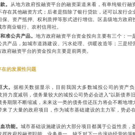
贷款。
从地方政府投融资平台的融资渠道来看，有单纯银行融
不存在其他融资方式；后者是指除了银行贷款，还可以发行企
担保、资产抵押、权利质押等形式进行增信。区县级地方政府
城市商业银行、农村信用社。
品和准公共产品。
地方政府融资平台资金投向主要有三个：一
公共产品，如城市道路建设、污水处理、供暖改造等；三是经
方政府融资平台的资金投向主要是前两类。
存在的发展性问题
巨大。
据相关数据显示，目前我国大多数城投公司的资产负
支持力度减弱，债务量较大的城投公司势必会进入“以新债养
债务期限不断缩减，未来这一类的债务偿还压力将会不断地增
司带来了大量的政府项目，作为城市基础建设的主力军，势必
。
造血功能。
城市基础设施建设的大部分项目都属于公益性质，
发挥政府投融资职能，业务单一，缺乏对下一步滚动经营的策