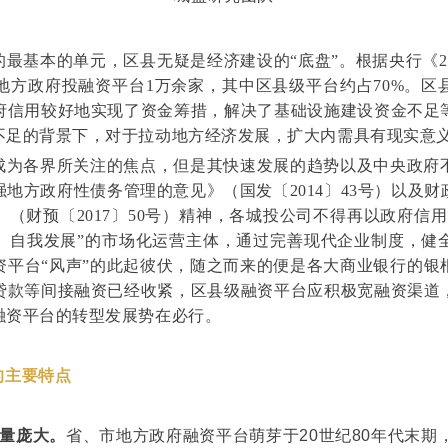
最基本的单元，区县无疑是经济建设的“底盘”。根据央行《2
有地方政府投融资平台1万余家，其中区县级平台约占70%。
府信用较好地实现了资金筹措，解决了基础设施建设资金不足
不足的背景下，对于拉动地方经济发展，扩大内需具有现实意
成为各界所关注的焦点，但是其快速发展的趋势以及中央政府
地方政府性债务管理的意见》（国发〔2014〕43号）以及
（财预〔2017〕50号）精神，各城投公司不得再以政府信
、自我发展”的市场化运营主体，通过完善现代企业制度，健
资平台“风声”的此起彼伏，随之而来的便是各大商业银行的银
贷款等间接融资已经收紧，区县级融资平台应积极宽融资渠道
融资平台的转型发展势在必行。
的主要特点
量庞大。
省、市地方政府融资平台萌芽于20世纪80年代末期