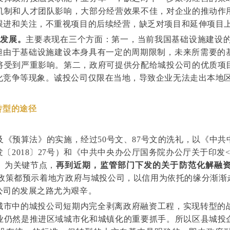
机制和人才团队影响，大部分经营效果不佳，对企业的推动作
跟进和关注，不重视项目的后续经营，缺乏对项目和延伸项目
续发展。
主要表现在三个方面：第一，当前我国基础设施建设的
，但由于基础设施建设本身具有一定的周期限制，未来所需要
将受到严重影响。第二，政府可提供分配给城投公司的优质项
化竞争等现象。诚投公司仅限在当地，导致企业无法走出本地
转型的途径
号文及《预算法》的实施，经过50号文、87号文的洗礼，以《中
〔2018〕27号）和《中共中央办公厅国务院办公厅关于印发
号》为关键节点，
再到近期，监管部门下发的关于防范化解融
政策都预示着地方政府与城投公司，以信用为依托的缘分渐渐走
公司的发展之路尤为艰辛。
城市中的城投公司短期内完全剥离政府融资工程，实现转型的
业仍然是推进区域城市化和城镇化的重要抓手。所以区县城投