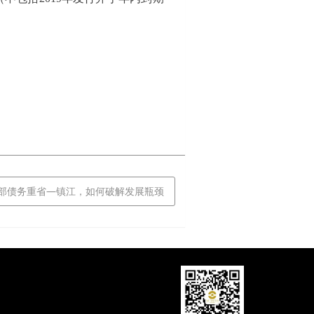
 东部债务重省—镇江，如何破解发展瓶颈