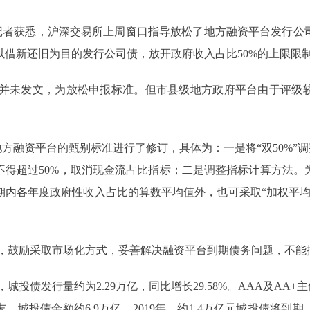
报道记者获悉，沪深交易所上周窗口指导放松了地方融资平台发行
以借新还旧为目的发行公司债，放开政府收入占比50%的上限限
并未发文，为放松申报标准。但市县级地方政府平台由于评级
对地方融资平台的甄别标准进行了修订，具体为：一是将“双50%”调
不得超过50%，取消现金流占比指标；二是调整指标计算方法。
期内各年度政府性收入占比的算数平均值外，也可采取“加权平均
，鼓励采取市场化方式，妥善解决融资平台到期债务问题，不能搞
，城投债发行量约为2.29万亿，同比增长29.58%。AAA及AA
末，城投债余额约6.9万亿。2019年，约1.4万亿元城投债将到