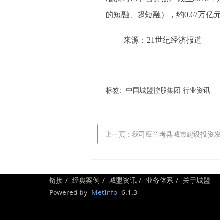
的短融、超短融），约0.67万
来源：21世纪经济报道
标签:
中国城盟控股集团 行业资讯
上一页
: 我司应兰考县城市建设投资发展
链接
经典案例
城盟资讯
业务体系
关于城盟
Powered by
MetInfo
6.1.3