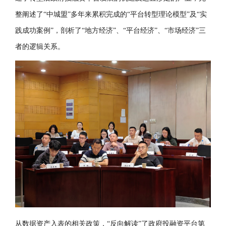
整阐述了“中城盟”多年来累积完成的“平台转型理论模型”及“实
践成功案例”，剖析了“地方经济”、“平台经济”、“市场经济”三
者的逻辑关系。
从数据资产入表的相关政策，
“反向解读”了政府投融资平台第