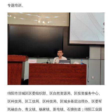
专题培训。
绵阳市涪城区区委组织部、区自然资源局、区投资服务中心、
区科技局、区工信局、区科技局、区城乡基层治理办、区委军
民融合办、青义镇、杨家镇、新皂镇、石塘街道；绵阳工业园