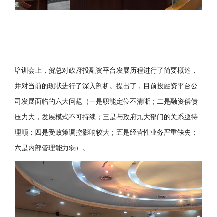
培训会上，贺总对政府投融资平台发展历程进行了简要概述，
并对当前的现状进行了深入剖析。提出了，目前投融资平台公
司发展面临的六大问题（一是职能定位不清晰；二是融资偿债
压力大，发展模式不可持续；三是与政府九大部门的关系亟待
理顺；四是受政策调控影响较大；五是经营性业务严重缺失；
六是内部管理能力弱）。