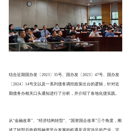
结合近期国办发〔
2023〕35号、国办发〔2023〕47号、国办发
〔2024〕14号文以及一系列债务调控
政策出台的逻辑，针对近
期债务办相关口头通知进行了分析，并介绍了各地化债实践。
从
“金融改革”、“经济结构转型”、“国资国企改革”三个角度，阐
述了转型后政府投融资平台发展的机遇及适宜涉足的产业，完