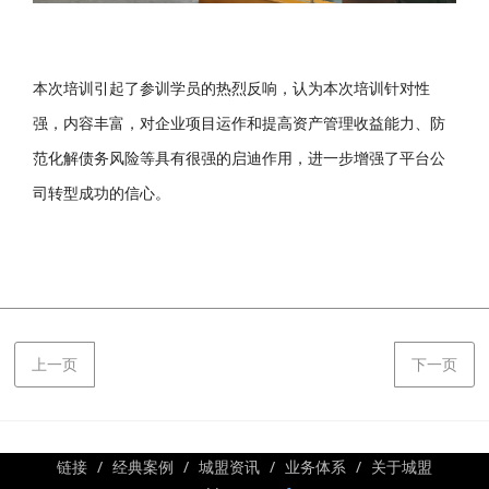
本次培训引起了参训学员的热烈反响，认为本次培训针对性
强，内容丰富，对企业项目运作和提高资产管理收益能力、防
范化解债务风险等具有很强的启迪作用，进一步增强了平台公
司转型成功的信心
。
上一页
下一页
链接
经典案例
城盟资讯
业务体系
关于城盟