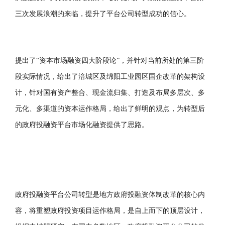
三次发展浪潮的来临，提升了平台公司转型成功的信心。
提出了
“资本市场融资四大阶段论”，并针对当前所处的第三阶
段实际情况，给出了涪城区及绵阳工业园区国企改革的架构设
计，针对国有资产整合、现金流归集、打造及布局多层次、多
元化、多渠道的资本运作格局，给出了鲜明的观点，为转型后
的政府投融资平台市场化融资提供了思路。
政府投融资平台公司转型是地方政府投融资体制改革的核心内
容，将重塑政府投资项目运作格局，是自上而下的顶层设计，