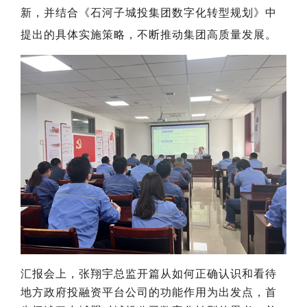
新，并结合《石河子城投集团数字化转型规划》中
提出的具体实施策略，不断推动集团高质量发展。
汇报会上，张翔宇总监开篇从如何正确认识和看待
地方政府投融资平台公司的功能作用为出发点，首