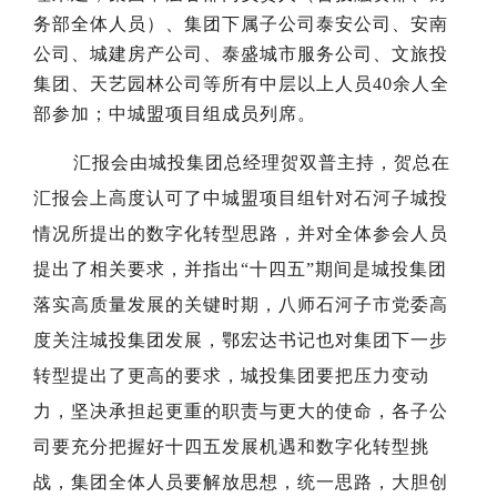
务部全体人员）、集团下属子公司泰安公司、安南
公司、城建房产公司、泰盛城市服务公司、文旅投
集团、天艺园林公司等所有中层以上人员40余人全
部参加；中城盟项目组成员列席。
汇报会由城投集团总经理贺双普主持，贺总在
汇报会上高度认可了中城盟项目组针对石河子城投
情况所提出的数字化转型思路，并对全体参会人员
提出了相关要求，并指出“十四五”期间是城投集团
落实高质量发展的关键时期，八师石河子市党委高
度关注城投集团发展，鄂宏达书记也对集团下一步
转型提出了更高的要求，城投集团要把压力变动
力，坚决承担起更重的职责与更大的使命，各子公
司要充分把握好十四五发展机遇和数字化转型挑
战，集团全体人员要解放思想，统一思路，大胆创