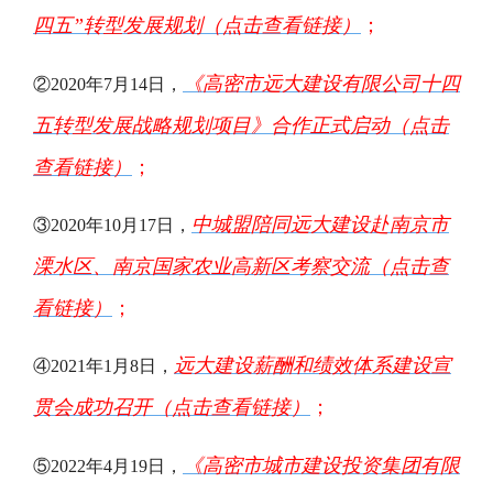
四五”转型发展规划（点击查看
链接
）
；
《高密市远大建设有限公司十四
②2020年7月14日，
五转型发展战略规划项目》合作正式启动（点击
查看
链接
）
；
中城盟陪同远大建设赴南京市
③2020年10月17日，
溧水区、南京国家农业高新区考察交流（点击查
看
链接
）
；
远大建设薪酬和绩效体系建设宣
④2021年1月8日，
贯会成功召开（点击查看
链接
）
；
《高密市城市建设投资集团有限
⑤2022年4月19日，