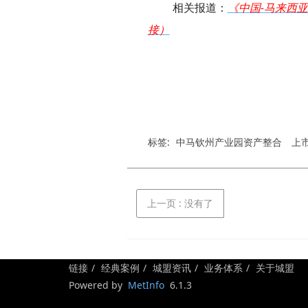
相关报道：
《中国-
马来西亚
接）
标签:
中马钦州产业园资产整合
上
上一页
: 没有了
链接
经典案例
城盟资讯
业务体系
关于城盟
Powered by
MetInfo
6.1.3