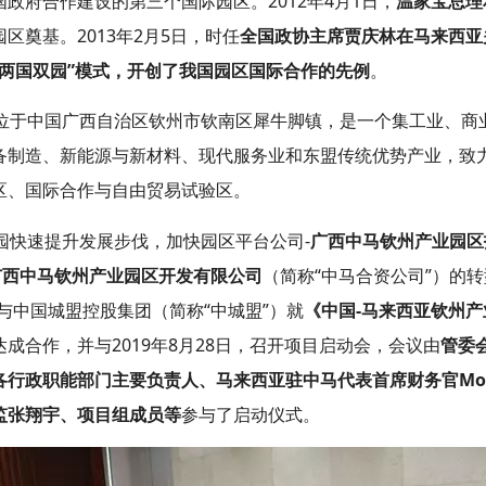
政府合作建设的第三个国际园区。2012年4月1日，
温家宝总理
区奠基。2013年2月5日，时任
全国政协主席贾庆林在马来西亚
“两国双园”模式，开创了我国园区国际合作的先例
。
区位于中国广西自治区钦州市钦南区犀牛脚镇，是一个集工业、商
备制造、新能源与新材料、现代服务业和东盟传统优势产业，致
区、国际合作与自由贸易试验区。
园快速提升发展步伐，加快园区平台公司-
广西中马钦州产业园区
广西中马钦州产业园区开发有限公司
（简称“中马合资公司”）的转
与中国城盟控股集团（简称“中城盟”）就
《中国-马来西亚钦州
达成合作，并与2019年8月28日，召开项目启动会，会议由
管委
行政职能部门主要负责人、马来西亚驻中马代表首席财务官Mooi 
监张翔宇、项目组成员等
参与了启动仪式。