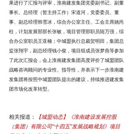
果进行了汇报与评审，淮南建发集团党委副书记、副董
事长、总经理（暂主持工作）宋道河，党委委员、董
事、副总经理韩雪冰，综合办公室主任、工会主席姚尚
柱，计划发展部部长张敏，项目管理部职员陆万强，综
合办公室职员王亚楠；中城盟执行总裁贺明田，集团总
监张翔宇，副总经理钱小俊，项目组成员张梦燕等参加
了此次汇报会，会上淮南建发集团高度评价了城盟团队
战略咨询顾问的专业性、指导性，并表示下一步淮南建
发集团将按照中城盟团队提出的建议，持续推进建发集
团市场化改革转型。
相关报道：
【城盟动态】《淮南建设发展控股
（集团）有限公司“十四五”发展战略规划》项目