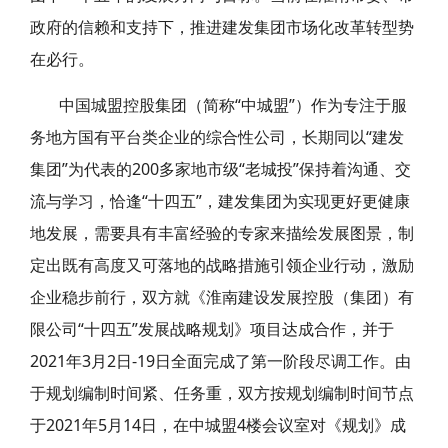
政府的信赖和支持下，推进建发集团市场化改革转型势
在必行。
中国城盟控股集团（简称“中城盟”）作为专注于服
务地方国有平台类企业的综合性公司，长期同以“建发
集团”为代表的200多家地市级“老城投”保持着沟通、交
流与学习，恰逢“十四五”，建发集团为实现更好更健康
地发展，需要具有丰富经验的专家来描绘发展图景，制
定出既有高度又可落地的战略措施引领企业行动，激励
企业稳步前行，双方就《淮南建设发展控股（集团）有
限公司“十四五”发展战略规划》项目达成合作，并于
2021年3月2日-19日全面完成了第一阶段尽调工作。由
于规划编制时间紧、任务重，双方按规划编制时间节点
于2021年5月14日，在中城盟4楼会议室对《规划》成