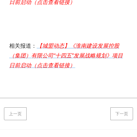
日前启动（点击查看链接）
相关报道：
【城盟动态】《淮南建设发展控股
（集团）有限公司“十四五”发展战略规划》项目
日前启动（点击查看链接）
上一页
下一页