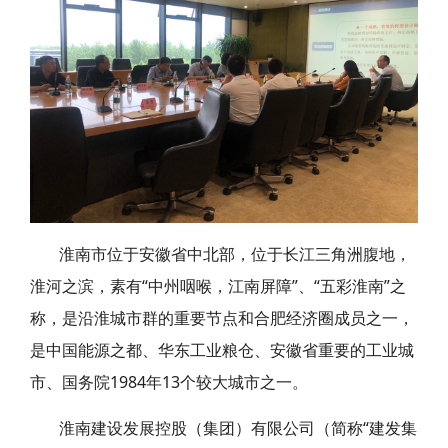
淮南市位于安徽省中北部，位于长江三角洲腹地，
淮河之滨，素有“中州咽喉，江南屏障”、“五彩淮南”之
称，是沿淮城市群的重要节点和合肥经济圈成员之一，
是中国能源之都、华东工业粮仓、安徽省重要的工业城
市、国务院1984年13个较大城市之一。
淮南建设发展控股（集团）有限公司（简称“建发集