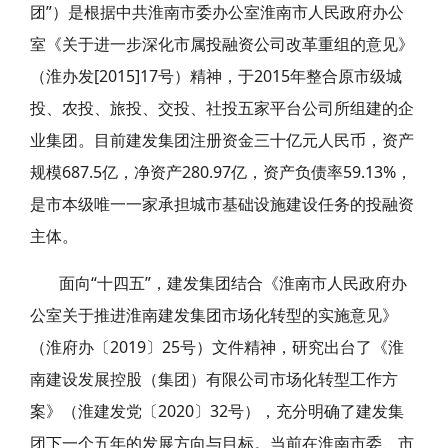
团”）是根据中共淮南市委办公室淮南市人民政府办公
室《关于进一步深化市属投融资公司改革重组的意见》
（淮办发[2015]17号）精神，于2015年整合原市级城
投、农投、旅投、交投、社投五家平台公司所组建的企
业集团。目前建发集团注册资金三十亿元人民币，资产
规模687.5亿，净资产280.97亿，资产负债率59.13%，
是市本级唯一一家承担城市基础设施建设任务的投融资
主体。
面向“十四五”，建发集团结合《淮南市人民政府办
公室关于推进淮南建发集团市场化转型的实施意见》
（淮府办〔2019〕25号）文件精神，研究出台了《淮
南建设发展控股（集团）有限公司市场化转型工作方
案》（淮建发党〔2020〕32号），充分明确了建发集
团下一个五年的发展方向与目标。当前在淮南市委、市