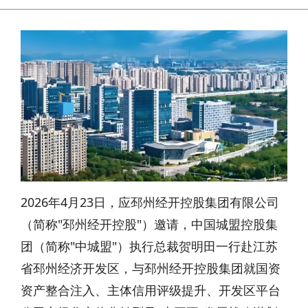
2026年4月23日，应邳州经开控股集团有限公司
（简称"邳州经开控股"）邀请，中国城盟控股集
团（简称"中城盟"）执行总裁贺明田一行赴江苏
省邳州经济开发区，与邳州经开控股集团就国资
资产整合注入、主体信用评级提升、开发区平台