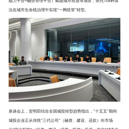
能力平台+融合管理平台）赋能城市应急等场景，依托108种算
法在城市生命线治理中实现"一网统管"转型。
座谈会上，贺明田结合全国城投转型趋势指出，"十五五"期间
城投企业正从传统"三代公司"（融资、建设、还款）向市场