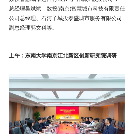
总经理吴斌斌，数投(南京)智慧城市科技有限责任
公司总经理、石河子城投泰盛城市服务有限公司
副总经理郭文科等。
上午：东南大学南京江北新区创新研究院调研