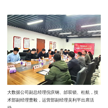
大数据公司副总经理倪庆钢、邰双锁、杜航，技
术部副经理曹毅，运营部副经理吴利平出席活
动。