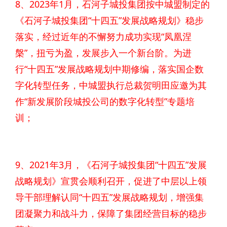
8
、
2023
年1
月，石河子城投集团按中城盟制定的
《石河子城投集团“
十四五”
发展战略规划》稳步
落实，经过近年的不懈努力成功实现“
凤凰涅
槃”
，扭亏为盈，发展步入一个新台阶。为进
行“
十四五”
发展战略规划中期修编，落实国企数
字化转型任务，中城盟执行总裁贺明田应邀为其
作“
新发展阶段城投公司的数字化转型”
专题培
训；
9
、
2021
年3
月，《石河子城投集团“
十四五”
发展
战略规划》宣贯会顺利召开，促进了中层以上领
导干部理解认同“
十四五”
发展战略规划，增强集
团凝聚力和战斗力，保障了集团经营目标的稳步