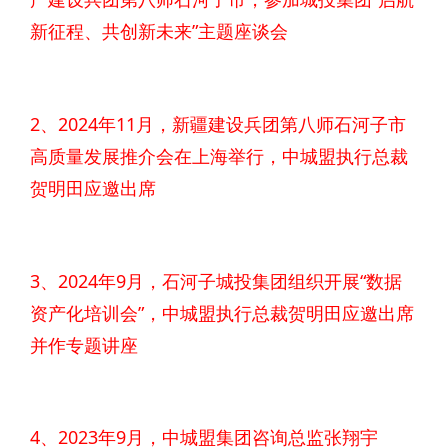
新征程、共创新未来”主题座谈会
2
、
2024
年11
月，
新疆建设兵团第八师石河子市
高质量发展推介会在上海举行，中城盟执行总裁
贺明田应邀出席
3
、
2024
年9
月，石河子城投集团组织开展“
数据
资产化培训会”
，
中城盟
执行总裁贺明田应邀出席
并作专题讲座
4
、
2023
年9
月，中城盟集团咨询总监张翔宇