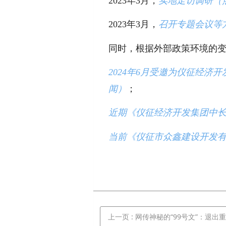
2023
年3月，
实地走访调研（
2023
年3月，
召开专题会议等
同时，根据外部政策环境的
2024
年6
月受邀为仪征经济开
闻）
；
近期《仪征经济开发集团中
当前《仪征市众鑫建设开发
上一页
: 网传神秘的“99号文”：退