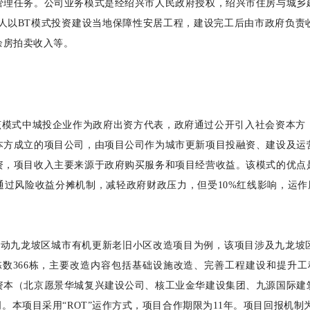
管理任务。公司业务模式是经绍兴市人民政府授权，绍兴市住房与城乡
行人以BT模式投资建设当地保障性安居工程，建设完工后由市政府负责
余房拍卖收入等。
，该模式中城投企业作为政府出资方代表，政府通过公开引入社会资本方
本方成立的项目公司，由项目公司作为城市更新项目投融资、建设及运
资，项目收入主要来源于政府购买服务和项目经营收益。该模式的优点
过风险收益分摊机制，减轻政府财政压力，但受10%红线影响，运作
式启动九龙坡区城市有机更新老旧小区改造项目为例，该项目涉及九龙
栋数366栋，主要改造内容包括基础设施改造、完善工程建设和提升工程
资本（北京愿景华城复兴建设公司、核工业金华建设集团、九源国际建
司。本项目采用“ROT”运作方式，项目合作期限为11年。项目回报机