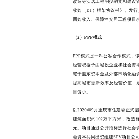
改造等安居工程的投融资和建设
收购（BT）框架协议书》。发
回购收入、保障性安居工程项目
（
2
）
P
PP
模式
PPP模式是一种公私合作模式
经营权授予由城投企业和社会资
赖于股东资本金及外部市场化融
提高城市更新效率及经营价值，通
目偏少。
以2020年9月重庆市住建委正
建筑面积约102万平方米，改造
元。项目通过公开招标选择社会
会资本共同出资组建SPV项目公