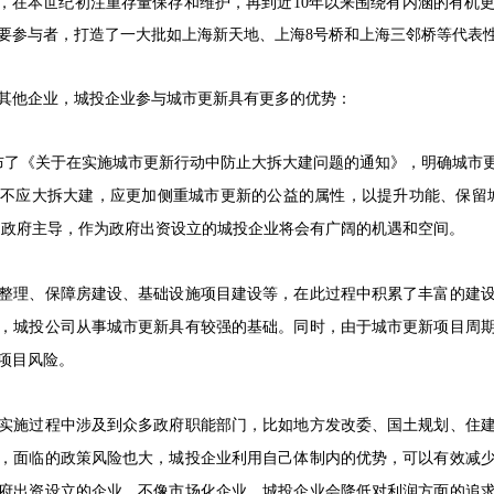
式，在本世纪初注重存量保存和维护，再到近10年以来围绕有内涵的有机
要参与者，打造了一大批如上海新天地、上海8号桥和上海三邻桥等代表
其他企业，城投企业参与城市更新具有更多的优势：
部发布了《关于在实施城市更新行动中防止大拆大建问题的通知》，明确城市
不应大拆大建，应更加侧重城市更新的公益的属性，以提升功能、保留
新由政府主导，作为政府出资设立的城投企业将会有广阔的机遇和空间。
整理、保障房建设、基础设施项目建设等，在此过程中积累了丰富的建
，城投公司从事城市更新具有较强的基础。同时，由于城市更新项目周
项目风险。
实施过程中涉及到众多政府职能部门，比如地方发改委、国土规划、住
，面临的政策风险也大，城投企业利用自己体制内的优势，可以有效减
府出资设立的企业，不像市场化企业，城投企业会降低对利润方面的追