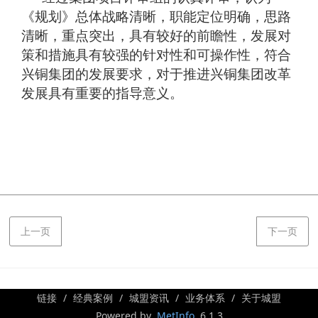
《规划》总体战略清晰，职能定位明确，思路
清晰，重点突出，具有较好的前瞻性，发展对
策和措施具有较强的针对性和可操作性，符合
兴铜集团的发展要求，对于推进兴铜集团改革
发展具有重要的指导意义。
上一页
下一页
链接
经典案例
城盟资讯
业务体系
关于城盟
Powered by
MetInfo
6.1.3