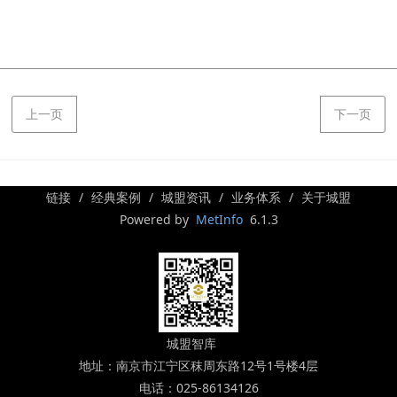
上一页
下一页
链接
经典案例
城盟资讯
业务体系
关于城盟
Powered by
MetInfo
6.1.3
城盟智库
地址：南京市江宁区秣周东路12号1号楼4层
电话：025-86134126