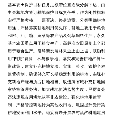
基本农田保护目标任务足额带位置逐级分解下达，由
中央和地方签订耕地保护目标责任书，作为刚性指标
实行严格考核、一票否决、终身追责。分类明确耕地
用途，严格落实耕地利用优先序，耕地主要用于粮食
和棉、油、糖、蔬菜等农产品及饲草饲料生产，永久
基本农田重点用于粮食生产，高标准农田原则上全部
用于粮食生产。引导新发展林果业上山上坡，鼓励利
用“四荒”资源，不与粮争地。落实和完善耕地占补平
衡政策，建立补充耕地立项、实施、验收、管护全程
监管机制，确保补充可长期稳定利用的耕地，实现补
充耕地产能与所占耕地相当。改进跨省域补充耕地国
家统筹管理办法。加大耕地执法监督力度，严厉查处
违法违规占用耕地从事非农建设。强化耕地用途管
制，严格管控耕地转为其他农用地。巩固提升受污染
耕地安全利用水平。稳妥有序开展农村乱占耕地建房