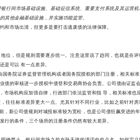
理银行间市场基础设施、基础征信系统、重要支付系统及其运营机
的其他金融基础设施，并实施功能监管。
约和市场出清，但更多是要打击逃废债的法律保障。
自地位，但是规则需要逐步统一。注意这里说了趋同，也就是在评
还是可以 有一点差异。
由国务院证券监督管理机构或者国务院授权的部门注册，相关标
业债的审核进一步授权中债登和交易商协会负责。公司债由证监
券，市场机构应加强自律，行政部门依法监管和指 导，相关标准也
债，往往标准差异更大一点。尤其针对不同行业，比如之前针对
份之前，新公司债规则对城投标准较为宽松，也是公司债狂飙突进的
发行的条件，三个场所的注册条件仍然有较大差异。
也明确禁止，银行间市场之前在孙天琦的讲话中也点名。如何定义