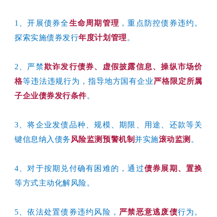
1、开展债券全
生命周期管理
，重点防控债券违约。
探索实施债券发行
年度计划管理
。
2、严禁
欺诈发行债券、虚假披露信息、操纵市场价
格
等违法违规行为，指导地方国有企业
严格限定所属
子企业债券发行条件
。
3、将企业发债品种、规模、期限、用途、还款等关
键信息纳入债务
风险监测预警机制
并实施
滚动监测
。
4、对于按期兑付确有困难的，通过
债券展期、置换
等方式主动化解风险。
5、依法处置债券违约风险，
严禁恶意逃废债
行为。