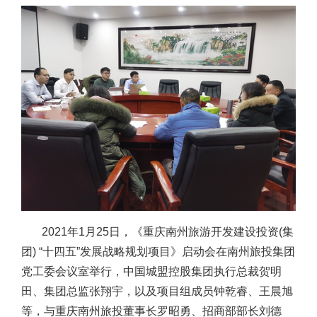
年
月
日，《重庆南州旅游开发建设投资
集
2021
1
25
(
团
十四五
发展战略规划项目》启动会在南州旅投集团
) “
”
党工委会议室举行，中国城盟控股集团执行总裁贺明
田、集团总监张翔宇，以及项目组成员钟乾睿、王晨旭
等，与重庆南州旅投董事长罗昭勇、
招商部部长刘德