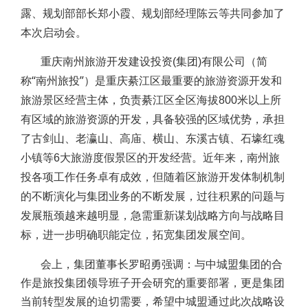
露、规划部部长郑小霞、规划部经理陈云等共同
参加了
本次启动会。
重庆南州旅游开发建设投资
集团
有限公司（简
(
)
称“南州旅投”）是重庆綦江区最重要的旅游资源开发和
旅游景区经营主体，负责綦江区全区海拔
米以上所
800
有区域的旅游资源的开发，具备较强的区域优势，承担
了古剑山、老瀛山、高庙、横山、东溪古镇、石壕红魂
小镇等
大旅游度假景区的开发经营。近年来，南州旅
6
投各项工作任务卓有成效，但随着区旅游开发体制机制
的不断演化与集团业务的不断发展，过往积累的问题与
发展瓶颈越来越明显，急需重新谋划战略方向与战略目
标，进一步明确职能定位，拓宽集团发展空间。
会上，集团董事长罗昭勇强调：与中城盟集团的合
作是旅投集团领导班子开会研究的重要部署，更是集团
当前转型发展的迫切需要，希望中城盟通过此次战略设