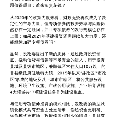
题值得瞩目：谁来负责花钱？
2020
从
年的政策力度来看，财政无疑再次成为了决
定性的主导力量。但专项债券的投资效率与风险仍
然存在一定疑问，并且专项债券的发行规模也存在
2021
上限；如果
年基建投资还需继续加大力度，还
能继续加码专项债券吗？
显然，发改委提出了新的思路：通过政府投资铺
底、撬动信贷与债券等市场资金的进入，用于投资
10
县城及县级市城区，兼顾镇区常住人口
万以上的
2015
“
”“
非县级政府驻地特大镇、
年以来
县改区
市改
”
区
形成的地级及以上城市市辖区，将公共服务设
施、环境卫生设施、市政公用设施、产业培育设施
4
17
大领域共
项建设任务作为建设重点。
与使用专项债券投资的模式相比，发改委的新型城
镇化模式具有资金去处更清晰、偿还资金更明确、
运作模式更市场、政府债务相对少的特点；并且有