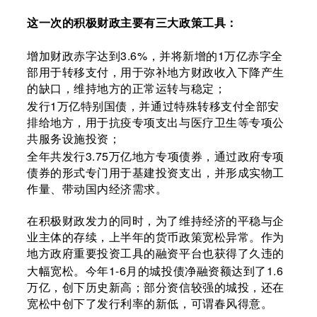
这一次的积极财政主要有三大政策工具：
3.6%
1
增加财政赤字达到
，并将新增的
万亿赤字全
部用于转移支付，用于弥补地方财政收入下降产生
的缺口，维持地方的正常运转与稳定；
1
发行
万亿特别国债，并通过特殊转移支付全部安
排给地方，用于抗疫专项支出与医疗卫生等专项公
共服务设施投资；
3.75
全年共发行
万亿地方专项债券，通过政府专项
债券的形式专门用于基建投资支出，并形成实物工
作量、带动国内经济需求。
在积极财政发力的同时，为了维持经济的平稳与企
业主体的存续，上半年的货币政策宽松异常。作为
地方政府重要投资工具的融资平台也获得了久违的
1-6
1.6
大幅宽松。今年
月的城投债净融资额达到了
万亿，创下历史新高；部分资信较强的城投，还在
宽松中创下了发行利率的新低，可谓春风得意。