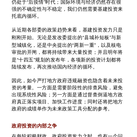
“
”
仍处于
后疫情
时代；国际环境与经济仍然存在很
强的不确定性与不稳定，我们仍然需要基建投资来
托底内循环。
从近期各部委的政策趋势来看，基建投资发力只是
“
”
刚刚开始。无论是发改委提出的
县城补短板
与新
“
”
型城镇化，还是中央提出的
两新一重
，以及核电
审批的开闸，都将持续带来大量投资；并且明年将
“
”
是
十四五
规划的发布年，各项新的投资计划都将
陆续发布，再次推动国内经济的循环。
因此，如今严打地方政府违规融资也隐含着未来投
资的考量。一方面是需要阶段性的排查风险，避免
出现系统性风险；另一方面是通过督查倒逼地方政
府真正落实项目、加快工作进度；同时还将把地方
政府的成绩单作为未来政策工具分配的参考。
政府投资的内部之争
在每轮积极财政、政府投资发力之时，也有一个问