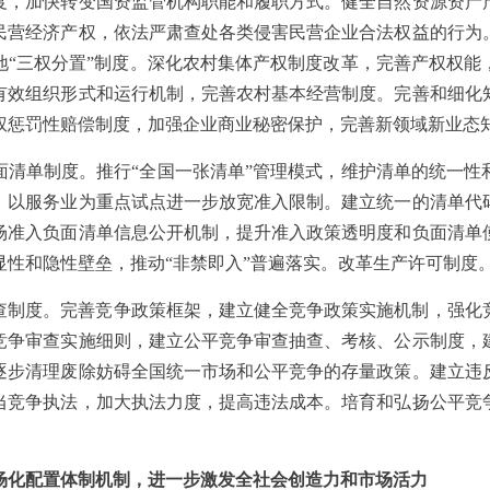
度，加快转变国资监管机构职能和履职方式。健全自然资源资产
民营经济产权，依法严肃查处各类侵害民营企业合法权益的行为
地“三权分置”制度。深化农村集体产权制度改革，完善产权权
有效组织形式和运行机制，完善农村基本经营制度。完善和细化
权惩罚性赔偿制度，加强企业商业秘密保护，完善新领域新业态
面清单制度。推行“全国一张清单”管理模式，维护清单的统一性
，以服务业为重点试点进一步放宽准入限制。建立统一的清单代
场准入负面清单信息公开机制，提升准入政策透明度和负面清单
显性和隐性壁垒，推动“非禁即入”普遍落实。改革生产许可制度
查制度。完善竞争政策框架，建立健全竞争政策实施机制，强化
竞争审查实施细则，建立公平竞争审查抽查、考核、公示制度，
逐步清理废除妨碍全国统一市场和公平竞争的存量政策。建立违
当竞争执法，加大执法力度，提高违法成本。培育和弘扬公平竞
场化配置体制机制，进一步激发全社会创造力和市场活力