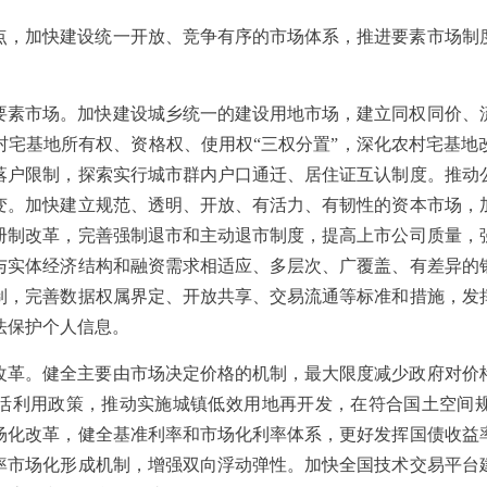
点，加快建设统一开放、竞争有序的市场体系，推进要素市场制
要素市场。加快建设城乡统一的建设用地市场，建立同权同价、
村宅基地所有权、资格权、使用权“三权分置”，深化农村宅基地
落户限制，探索实行城市群内户口通迁、居住证互认制度。推动
变。加快建立规范、透明、开放、有活力、有韧性的资本市场，
册制改革，完善强制退市和主动退市制度，提高上市公司质量，
与实体经济结构和融资需求相适应、多层次、广覆盖、有差异的
制，完善数据权属界定、开放共享、交易流通等标准和措施，发
法保护个人信息。
改革。健全主要由市场决定价格的机制，最大限度减少政府对价
活利用政策，推动实施城镇低效用地再开发，在符合国土空间
场化改革，健全基准利率和市场化利率体系，更好发挥国债收益
率市场化形成机制，增强双向浮动弹性。加快全国技术交易平台