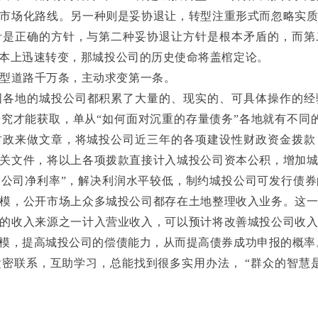
市场化路线。另一种则是妥协退让，转型注重形式而忽略实
针是正确的方针，与第二种妥协退让方针是根本矛盾的，而第
本上迅速转变，那城投公司的历史使命将盖棺定论。
型道路千万条，主动求变第一条。
国各地的城投公司都积累了大量的、现实的、可具体操作的经
究才能获取，单从“如何面对沉重的存量债务”各地就有不同
财政来做文章，将城投公司近三年的各项建设性财政资金拨款
关文件，将以上各项拨款直接计入城投公司资本公积，增加
投公司净利率”，解决利润水平较低，制约城投公司可发行债
模，公开市场上众多城投公司都存在土地整理收入业务。这
的收入来源之一计入营业收入，可以预计将改善城投公司收
模，提高城投公司的偿债能力，从而提高债券成功申报的概率
密联系，互助学习，总能找到很多实用办法， “群众的智慧