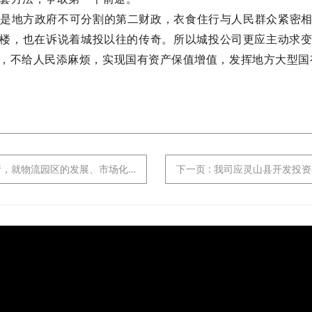
是地方政府不可分割的第二财政，衣食住行与人民群众紧密
楼，也在诉说着城投以往的传奇。所以城投公司更应主动求
，不给人民添麻烦，实现国有资产保值增值，发挥地方大型国
发展、市场化转型、产业版块打造等进行交流探讨
下一页
: 我司应灵山县开发投资有限公司邀请，就当前