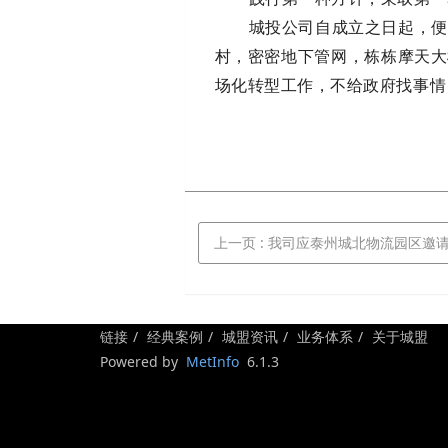
城投公司自成立之日起，便
村，密密地下管网，栋栋摩天大
场化转型工作，不给政府找事情
上一页
: 我司应泰州城北物流园区邀请，就物流园区的
链接
经典案例
城盟资讯
业务体系
关于城盟
Powered by
MetInfo
6.1.3