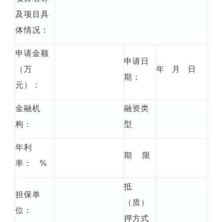
及项目具
体情况：
申请金额
申请日
（万
年 月 日
期：
元）：
金融机
融资类
构：
型
年利
期 限
率： %
抵
担保单
（质）
位：
押方式