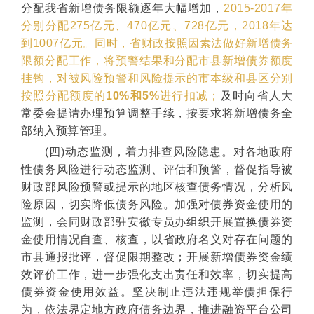
分配我省新增债务限额逐年大幅增加，
2015-2017年
分别分配275亿元、470亿元、728亿元，2018年达
到1007亿元。同时，省财政按照因素法做好新增债务
限额分配工作，将预警结果和分配市县新增债券额度
挂钩，对被风险预警和风险提示的市本级和县区分别
按照分配额度的
10%和5%
进行扣减；
及时向省人大
常委会提请办理预算调整手续，按要求将新增债务全
部纳入预算管理。
(四)动态监测，着力排查风险隐患。对各地政府
性债务风险进行动态监测、评估和预警，督促指导被
财政部风险预警或提示的地区核查债务情况，分析风
险原因，切实降低债务风险。加强对债券资金使用的
监测，会同财政部驻安徽专员办组织开展置换债券资
金使用情况自查、核查，以省政府名义对存在问题的
市县通报批评，督促限期整改；开展新增债券资金绩
效评价工作，进一步强化支出责任和效率，切实提高
债券资金使用效益。坚决制止违法违规举债担保行
为，依法界定地方政府债务边界，推进融资平台公司