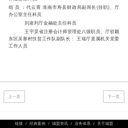
组 员 ：代云霄 淮南市寿县财政局副局长(挂职)、厅
办公室主任科员
刘凌列厅金融处主任科员
王宇昊省注册会计师管理处八级职员、厅驻颖
东区吴寨村扶贫工作队副队长：
王瑞厅直属机关党委
工作人员
上一页
下一页
链接
经典案例
城盟资讯
业务体系
关于城盟