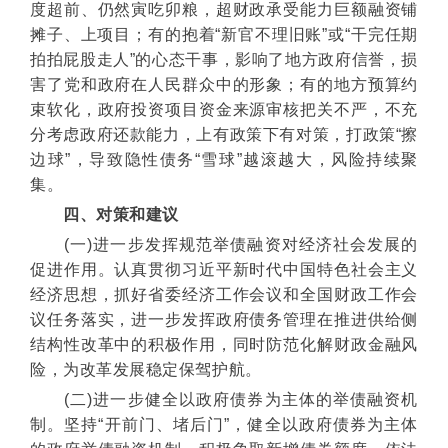
度超前、仍然寅吃卯粮，超财政承受能力巨额融资铺
摊子、上项目；有的抱着“新官不理旧账”或“干完任期
拍拍屁股走人”的心态干事，影响了地方政府信誉，损
害了党和政府在人民群众中的形象；有的地方预算约
束软化，政府投资项目资金来源审核把关不严，不充
分考虑政府还款能力，上有政策下有对策，打政策“擦
边球”，导致隐性债务“雪球”越滚越大，风险持续聚
集。
四、对策和建议
(一)进一步发挥规范举债融资对经济社会发展的
促进作用。认真贯彻习近平新时代中国特色社会主义
经济思想，抓好省委经济工作会议和全国财政工作会
议任务落实，进一步发挥政府债务管理在推进供给侧
结构性改革中的积极作用，同时防范化解财政金融风
险，为改革发展稳定保驾护航。
(二)进一步健全以政府债券为主体的举债融资机
制。坚持“开前门、堵后门”，健全以政府债券为主体