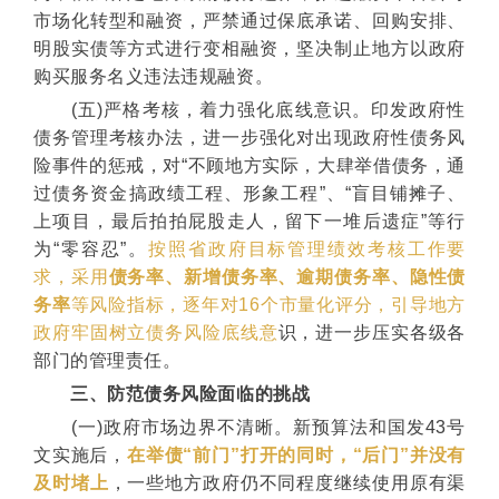
市场化转型和融资，严禁通过保底承诺、回购安排、
明股实债等方式进行变相融资，坚决制止地方以政府
购买服务名义违法违规融资。
(五)严格考核，着力强化底线意识。印发政府性
债务管理考核办法，进一步强化对出现政府性债务风
险事件的惩戒，对“不顾地方实际，大肆举借债务，通
过债务资金搞政绩工程、形象工程”、“盲目铺摊子、
上项目，最后拍拍屁股走人，留下一堆后遗症”等行
为“零容忍”。
按照省政府目标管理绩效考核工作要
求，采用
债务率、新增债务率、逾期债务率、隐性债
务率
等风险指标，逐年对16个市量化评分，引导地方
政府牢固树立债务风险底线意
识，进一步压实各级各
部门的管理责任。
三、防范债务风险面临的挑战
(一)政府市场边界不清晰。新预算法和国发43号
文实施后，
在举债“前门”打开的同时，“后门”并没有
及时堵上
，一些地方政府仍不同程度继续使用原有渠