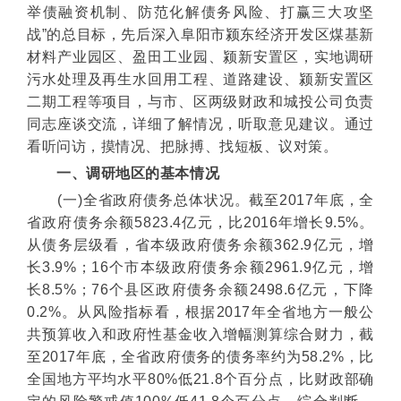
举债融资机制、防范化解债务风险、打赢三大攻坚
战”的总目标，先后深入
阜阳市颍东经济开发区煤基新
材料产业园区、盈田工业园、颍新安置区，实地调研
污水处理及再生水回用工程、道路建设、颍新安置区
二期工程等项目
，与市、区两级财政和城投公司负责
同志座谈交流，详细了解情况，听取意见建议。通过
看听问访，摸情况、把脉搏、找短板、议对策。
一、调研地区的基本情况
(一)全省政府债务总体状况。截至2017年底，全
省政府债务余额5823.4亿元，比2016年增长9.5%。
从债务层级看，省本级政府债务余额362.9亿元，增
长3.9%；16个市本级政府债务余额2961.9亿元，增
长8.5%；76个县区政府债务余额2498.6亿元，下降
0.2%。从风险指标看，根据2017年全省地方一般公
共预算收入和政府性基金收入增幅测算综合财力，截
至2017年底，全省政府债务的债务率约为58.2%，比
全国地方平均水平80%低21.8个百分点，比财政部确