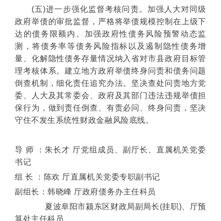
(五)进一步强化监督考核问责。加强人大对同级
政府举债的审批监督，严格将举债规模控制在上级下
达的债务限额内。加强政府性债务风险预警动态监
测，将债务率等债务风险指标以及遏制隐性债务增
量、化解隐性债务存量情况纳入省对市县政府目标管
理考核体系。建立地方政府举债终身问责和债务问题
倒查机制，细化责任追究办法。坚决查处问责地方党
委、人大及其常委会、政府及其部门违法违规举债担
保行为，做到责任倒查、有责必问、终身问责，坚决
守住不发生系统性财政金融风险底线。
导 师 ：朱长才 厅党组成员、副厅长、直属机关党委
书记
组 长 ：陈欢 厅直属机关党委专职副书记
副组长：韩晓峰 厅政府债务办主任科员
夏波阜阳市颍东区财政局副局长(挂职)、厅预
算处主任科员