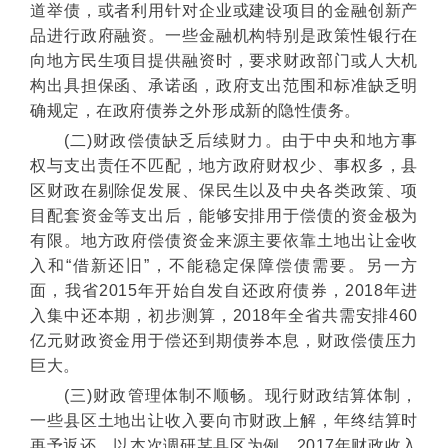
道举债，或者利用针对企业或建设项目的金融创新产
品进行政府融资。一些金融机构特别是政策性银行在
向地方民生项目提供融资时，要求财政部门或人大机
构出具担保函、承诺函，政府支出范围和标准缺乏明
确规定，在政府债券之外形成新的隐性债务。
(二)财政偿债缺乏后续财力。由于中央和地方事
权与支出责任不匹配，地方政府财权少、事权多，县
区财政在剔除促发展、保民生以及中央各类政策、项
目配套资金等支出后，能够安排用于偿债的资金极为
有限。地方政府偿债资金来源主要依靠土地出让金收
入和“借新还旧”，不能稳定保障偿债需要。另一方
面，我省2015年开始自发自还政府债券，2018年进
入集中还本期，初步测算，2018年全省共需安排460
亿元财政资金用于偿还到期债券本息，财政偿债压力
巨大。
(三)财政管理体制不顺畅。现行财政结算体制，
一些县区土地出让收入要向市财政上解，年终结算时
再予返还。以本次调研某县区为例，2017年财政收入