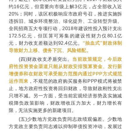
约16亿元，但需要向市级上解3亿元，占全部收入近
20%；同时，该区积极响应市政府号召，推进实施拆
违拆旧、城乡环境整治、绿化提升、工业转型升级、
全民招商五大专项行动，2018年建设性投入预计支出
172.5亿元，但匡算可筹集的建设性财力仅80.1亿
元，财力收支差额达到92.4亿元。
“抽血式”财政体制
导致财力上移、债务下沉、风险错配。
(四)财政收支矛盾突出。
当前政策规定，今后政
府性投资资金渠道只能从财政安排预算资金、发行新
增债券和在财政可承受能力范围内通过PPP方式规范
运作而来
，不规范的政府购买服务和PPP模式将被禁
止，地方政府性投资将回归财政，导致财政刚性支出
只增不减。另一方面，受当前宏观经济形势及实施减
税降负政策影响，财政增收压力加大，财力增长有
限，无法实施更多的新建项目。
(五)少数地方党政负责同志政绩观偏差。少数地
方党政主要负责同志难以抑制举债投资冲动，发展过