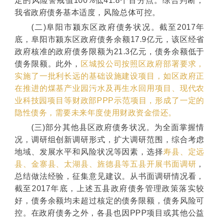
定的风险警戒值100%低41.8个百分点。综合判断，
我省政府债务基本适度，风险总体可控。
(二)阜阳市颍东区政府债务状况。截至2017年
底，阜阳市颍东区政府债务余额17.9亿元，该区经省
政府核准的政府债务限额为21.3亿元，债务余额低于
债务限额。此外，
区城投公司按照区政府部署要求，
实施了一批利长远的基础设施建设项目，如区政府正
在推进的煤基产业园污水及再生水回用项目、现代农
业科技园项目等财政部PPP示范项目，形成了一定的
隐性债务，需要未来年度使用财政资金偿还。
(三)部分其他县区政府债务状况。为全面掌握情
况，调研组创新调研形式，扩大调研范围，综合考虑
地域、发展水平和风险状况等因素，选择
寿县、定远
县、金寨县、太湖县、旌德县等五县开展书面调研
，
总结做法经验，征集意见建议。从书面调研情况看，
截至2017年底，上述五县政府债务管理政策落实较
好，债务余额均未超过核定的债务限额，债务风险可
控。在政府债务之外，各县也因PPP项目或其他公益