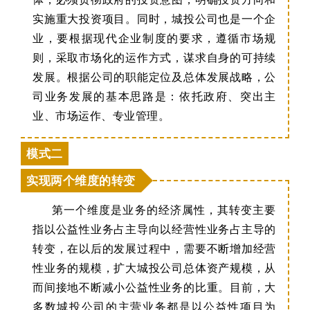
实施重大投资项目。同时，城投公司也是一个企
业，要根据现代企业制度的要求，遵循市场规
则，采取市场化的运作方式，谋求自身的可持续
发展。根据公司的职能定位及总体发展战略，公
司业务发展的基本思路是：依托政府、突出主
业、市场运作、专业管理。
模式二
实现两个维度的转变
第一个维度是业务的经济属性，其转变主要
指以公益性业务占主导向以经营性业务占主导的
转变，在以后的发展过程中，需要不断增加经营
性业务的规模，扩大城投公司总体资产规模，从
而间接地不断减小公益性业务的比重。目前，大
多数城投公司的主营业务都是以公益性项目为