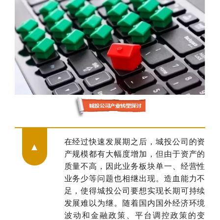
在经过快速发展期之后，城投公司的资
▲
产规模都有大幅度增加，但由于资产的
质量不高，因此业务板块单一、经营性
业务少等问题也相继出现。造血能力不
足，使得城投公司要想实现长期可持续
发展难以为继。随着国内国外经济环境
波动和金融政策、平台调控政策的变