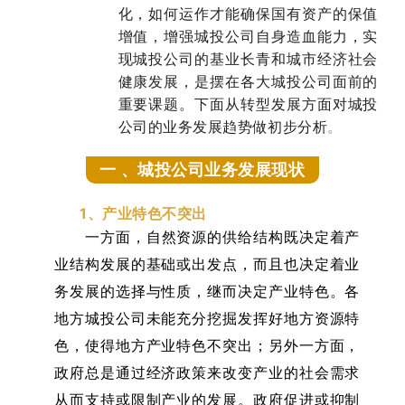
化，如何运作才能确保国有资产的保值
增值，增强城投公司自身造血能力，实
现城投公司的基业长青和城市经济社会
健康发展，是摆在各大城投公司面前的
重要课题。下面从转型发展方面对城投
公司的业务发展趋势做初步分析
。
一 、城投公司业务发展现状
1、产业特色不突出
一方面，自然资源的供给结构既决定着产
业结构发展的基础或出发点，而且也决定着业
务发展的选择与性质，继而决定产业特色。各
地方城投公司未能充分挖掘发挥好地方资源特
色，使得地方产业特色不突出；另外一方面，
政府总是通过经济政策来改变产业的社会需求
从而支持或限制产业的发展。政府促进或抑制