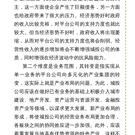
主，这一方面使企业产生了巨额债务，另一方面
也给政府带来了很大的压力。经济形势好时政府
的收入比较充裕，对平台公司的支持力度也就比
较大。但当经济形势不好时，政府收入将出现萎
缩，从而对平台公司的支持力度也将会削弱。经
营性收入的逐步增加将会不断增强城投公司的体
质，同时增强在经济波动中的抗风险能力。
第二个维度是业务范围，其转变是指实现从
单一业务的平台公司向多元化的产业集团的转
变，这实际上就是产业布局的问题。为此，城投
公司应该在做好已有业务的基础上积极介入城市
建设、地产开发、资产运营与资源开发、金融投
资产业等领域，以谋求更大发展。新产业布局的
形成，将使城投公司的经营业务布局更加合理，
各板块之间的协同效应进一步加强。此外，应该
着重发展当地具有优势资源的特色产业，这样不