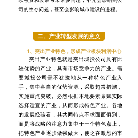
续融资和发展带来诸多问题，不光会影响到公
司的生存问题，甚至会影响城市建设的进程。
二、产业转型发展的意义
1、突出产业特色，形成产业板块利润中心
突出产业特色就是突出城投公司具有比
较优势的产业，具有市场竞争力的产业。需
要城投公司毫不犹豫地从一种特色产业入
手，集中各自的优势资源，采取超常措施，
实施重点突破。必然根据本地要素禀赋实际
选择适宜的产业，从而形成特色产业。各地
的发展经验看，其共同特点不求面面俱到，
而是将战略的注意力集中于一个特色点上，
把特色产业逐步做强做大，使之在激烈的市