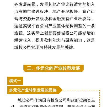
务发展前景，发展其他产业比较适宜的切入
点有城市建设板块、地产开发板块、资产运
营与资源开发板块和金融投资产业板块等，
这是实现平台公司产业整体结构调整的一条
途径。这实际上就是要使城投公司能够增加
经营收入、提升盈利能力与融资能力，这是
城投公司实现可持续发展的关键。
三、多元化的产业转型发展
模式一
多元化产业转型发展的思路
城投公司作为国有投资公司和政府投融资主
体，必须贯彻政府的投资意图，明确投资方向和