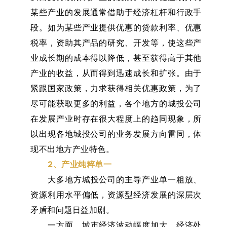
某些产业的发展通常借助于经济杠杆和行政手
段。如为某些产业提供优惠的贷款利率、优惠
税率，资助其产品的研究、开发等，使这些产
业成长期的成本得以降低，甚至获得高于其他
产业的收益，从而得到迅速成长和扩张。由于
紧跟国家政策，力求获得相关优惠政策，为了
尽可能获取更多的利益，各个地方的城投公司
在发展产业时存在很大程度上的趋同现象，所
以出现各地城投公司的业务发展方向雷同，体
现不出地方产业特色。
2、产业纯粹单一
大多地方城投公司的主导产业单一粗放、
资源利用水平偏低，资源型经济发展的深层次
矛盾和问题日益加剧。
一方面，城市经济波动幅度加大。经济处